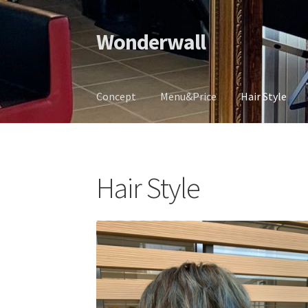
Wonderwall
ナ
コ
ビ
ン
ゲ
テ
ー
ン
Concept
Menu&Price
Hair Style
シ
ツ
ョ
へ
ン
ス
へ
キ
ス
ッ
Hair Style
キ
プ
ッ
プ